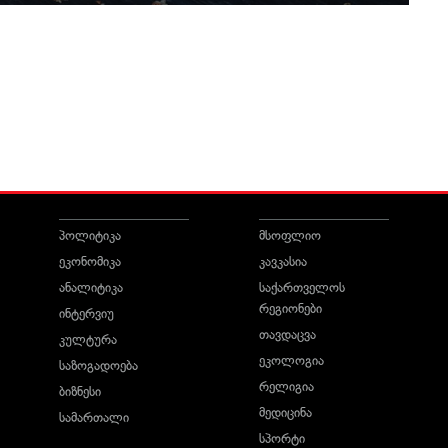
პოლიტიკა
მსოფლიო
ეკონომიკა
კავკასია
ანალიტიკა
საქართველოს
რეგიონები
ინტერვიუ
თავდაცვა
კულტურა
ეკოლოგია
საზოგადოება
რელიგია
ბიზნესი
მედიცინა
სამართალი
სპორტი