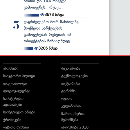
ბომბი და 144 რაკეტა
გამოიყენეს, რუსე...
3678
ნახვა
ვაგრძელებთ შორ მანძილზე
5
მოქმედი სანქციების
გამოყენებას რუსეთის იმ
ობიექტების წინააღმდეგ...
3206
ნახვა
ანონსები
მეცნიერება
საავტორო ბლოგი
ტექნოლოგიები
ვიდეობლოგი
ვიქტორინა
ფოტოგალერეა
ტურიზმი
საინტერესო
ღვინო
ადამიანები
კულინარია
საინტერესო ამბები
მართლწერის
ქრონიკები
შემოწმება
ოქროს ფონდი
არჩევნები 2018