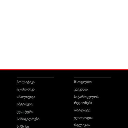
პოლიტიკა
მსოფლიო
ეკონომიკა
კავკასია
ანალიტიკა
საქართველოს
რეგიონები
ინტერვიუ
თავდაცვა
კულტურა
ეკოლოგია
საზოგადოება
რელიგია
ბიზნესი