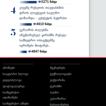
5271
ნახვა
კიევზე რუსეთის თავდასხმის
4
დროს ლიეტუვის საელჩო
დაზიანდა - კესტუტის ბუდრისი
4910
ნახვა
უკრაინის ძალებმა
5
ანექსირებულ ყირიმში რუსულ
სამხედრო ობიექტებზე
იერიშები მიიტანეს...
4847
ნახვა
ანონსები
მეცნიერება
საავტორო ბლოგი
ტექნოლოგიები
ვიდეობლოგი
ვიქტორინა
ფოტოგალერეა
ტურიზმი
საინტერესო
ღვინო
ადამიანები
კულინარია
საინტერესო ამბები
მართლწერის