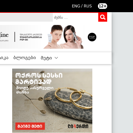
/
ENG
RUS
12+
იკა
ბლოგები
მეტი