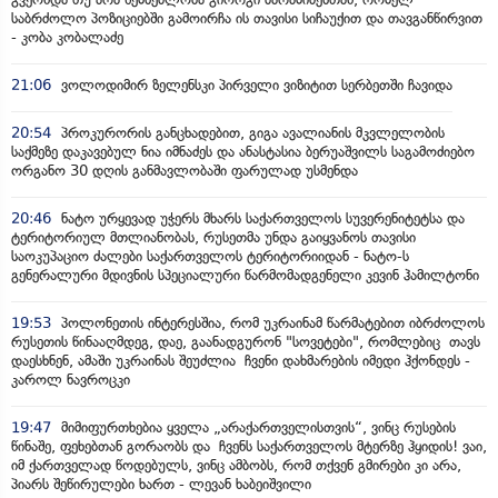
საბრძოლო პოზიციებში გამოირჩა ის თავისი სიჩაუქით და თავგანწირვით
- კობა კობალაძე
21:06
ვოლოდიმირ ზელენსკი პირველი ვიზიტით სერბეთში ჩავიდა
20:54
პროკურორის განცხადებით, გიგა ავალიანის მკვლელობის
საქმეზე დაკავებულ ნია იმნაძეს და ანასტასია ბერუაშვილს საგამოძიებო
ორგანო 30 დღის განმავლობაში ფარულად უსმენდა
20:46
ნატო ურყევად უჭერს მხარს საქართველოს სუვერენიტეტსა და
ტერიტორიულ მთლიანობას, რუსეთმა უნდა გაიყვანოს თავისი
საოკუპაციო ძალები საქართველოს ტერიტორიიდან - ნატო-ს
გენერალური მდივნის სპეციალური წარმომადგენელი კევინ ჰამილტონი
19:53
პოლონეთის ინტერესშია, რომ უკრაინამ წარმატებით იბრძოლოს
რუსეთის წინააღმდეგ, დაე, გაანადგურონ "სოვეტები", რომლებიც თავს
დაესხნენ, ამაში უკრაინას შეუძლია ჩვენი დახმარების იმედი ჰქონდეს -
კაროლ ნავროცკი
19:47
მიმიფურთხებია ყველა „არაქართველისთვის“, ვინც რუსების
წინაშე, ფეხებთან გორაობს და ჩვენს საქართველოს მტერზე ჰყიდის! ვაი,
იმ ქართველად წოდებულს, ვინც ამბობს, რომ თქვენ გმირები კი არა,
პიარს შეწირულები ხართ - ლევან ხაბეიშვილი