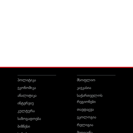
პოლიტიკა
მსოფლიო
ეკონომიკა
კავკასია
ანალიტიკა
საქართველოს
რეგიონები
ინტერვიუ
თავდაცვა
კულტურა
ეკოლოგია
საზოგადოება
რელიგია
ბიზნესი
მედიცინა