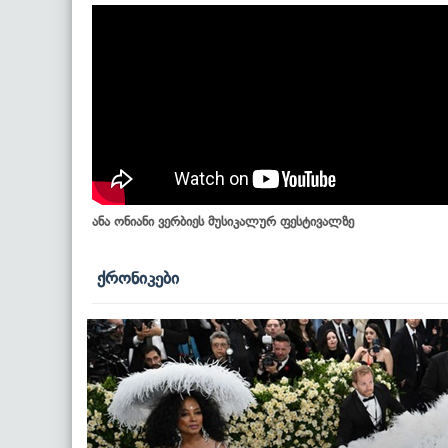
ანა ონიანი ვერბიეს მუსიკალურ ფესტივალზე
ქრონიკები