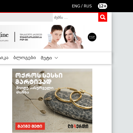
/
ENG
RUS
12+
იკა
ბლოგები
მეტი