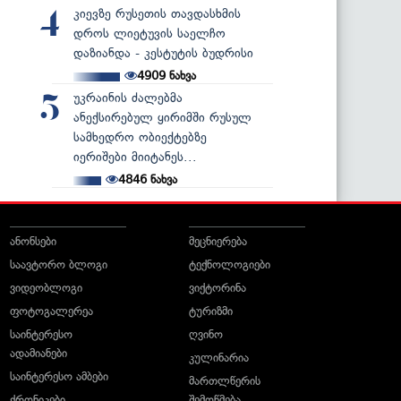
კიევზე რუსეთის თავდასხმის
4
დროს ლიეტუვის საელჩო
დაზიანდა - კესტუტის ბუდრისი
4909
ნახვა
უკრაინის ძალებმა
5
ანექსირებულ ყირიმში რუსულ
სამხედრო ობიექტებზე
იერიშები მიიტანეს...
4846
ნახვა
ანონსები
მეცნიერება
საავტორო ბლოგი
ტექნოლოგიები
ვიდეობლოგი
ვიქტორინა
ფოტოგალერეა
ტურიზმი
საინტერესო
ღვინო
ადამიანები
კულინარია
საინტერესო ამბები
მართლწერის
ქრონიკები
შემოწმება