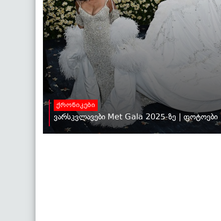
ქრონიკები
ვარსკვლავები Met Gala 2025-ზე | ფოტოები