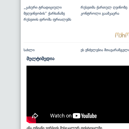
„კახური ტრადიციული
რუსეთმა ქართულ ღვინოზე
მეღვინეობის“ ქარხანაზე
კონტროლი გაამკაცრა
რუსეთის დროშა ფრიალებს
სახლი
ეს ენძელებია მთავარანგელ
მულტიმედია
ანა ონიანი ვერბიეს მუსიკალურ ფესტივალზე