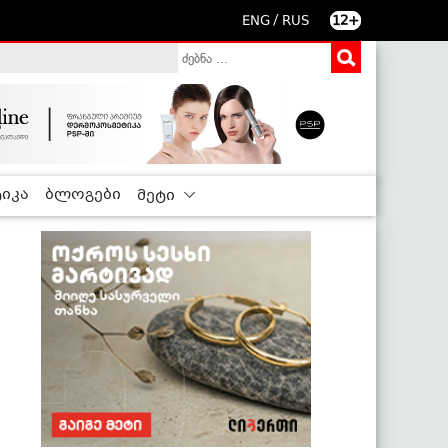
/
ENG
RUS
12+
იკა
ბლოგები
მეტი