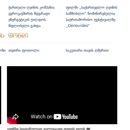
ქართული ღვინის კომპანია
ფილმი „საქართველო ღვინის
ევროკავშირის მდგრადი
სამშობლო“ ნომინირებულია
ენერგეტიკის ჯილდოს
საერთაშორისო ფესტივალზე
მფლობელი გახდა
„Oenovideo“
ოზი
თეთრი ფოთოლი
საკუთარი თავის ღმერთი
ავერსი სიყვარულით გილოცავთ დედის დღეს ❤️