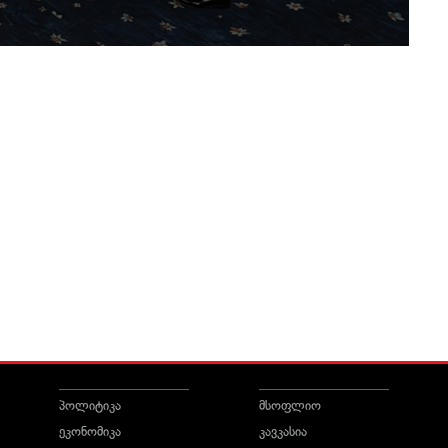
პოლიტიკა
მსოფლიო
ეკონომიკა
კავკასია