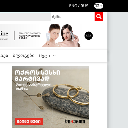
/
ENG
RUS
12+
იკა
ბლოგები
მეტი