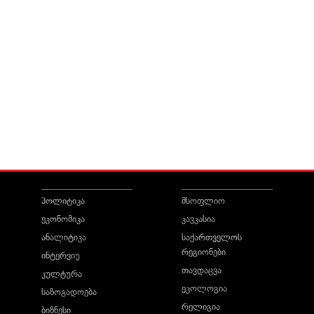
პოლიტიკა
მსოფლიო
ეკონომიკა
კავკასია
ანალიტიკა
საქართველოს
რეგიონები
ინტერვიუ
თავდაცვა
კულტურა
ეკოლოგია
საზოგადოება
რელიგია
ბიზნესი