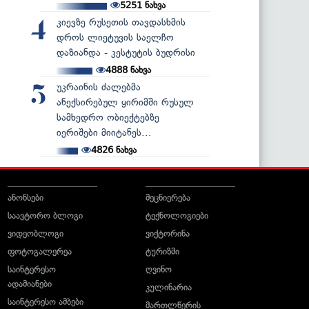
5251
ნახვა
კიევზე რუსეთის თავდასხმის
4
დროს ლიეტუვის საელჩო
დაზიანდა - კესტუტის ბუდრისი
4888
ნახვა
უკრაინის ძალებმა
5
ანექსირებულ ყირიმში რუსულ
სამხედრო ობიექტებზე
იერიშები მიიტანეს...
4826
ნახვა
ანონსები
მეცნიერება
საავტორო ბლოგი
ტექნოლოგიები
ვიდეობლოგი
ვიქტორინა
ფოტოგალერეა
ტურიზმი
საინტერესო
ღვინო
ადამიანები
კულინარია
საინტერესო ამბები
მართლწერის