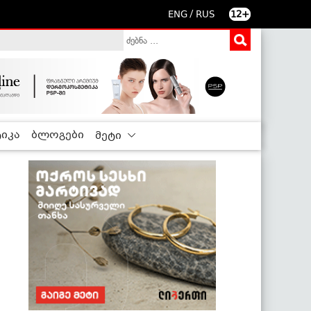
/
ENG
RUS
12+
იკა
ბლოგები
მეტი