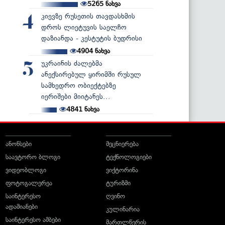
5265
ნახვა
კიევზე რუსეთის თავდასხმის
4
დროს ლიეტუვის საელჩო
დაზიანდა - კესტუტის ბუდრისი
4904
ნახვა
უკრაინის ძალებმა
5
ანექსირებულ ყირიმში რუსულ
სამხედრო ობიექტებზე
იერიშები მიიტანეს...
4841
ნახვა
ანონსები
მეცნიერება
საავტორო ბლოგი
ტექნოლოგიები
ვიდეობლოგი
ვიქტორინა
ფოტოგალერეა
ტურიზმი
საინტერესო
ღვინო
ადამიანები
კულინარია
საინტერესო ამბები
მართლწერის