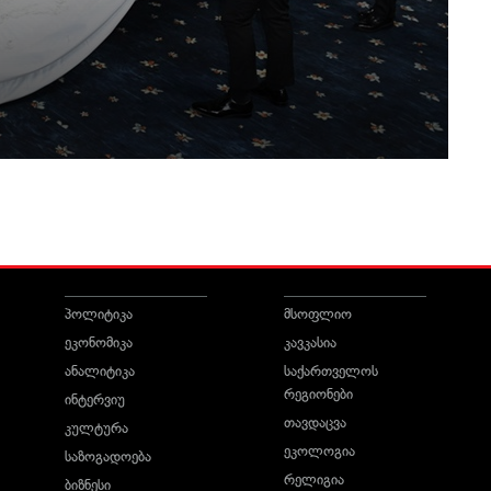
პოლიტიკა
მსოფლიო
ეკონომიკა
კავკასია
ანალიტიკა
საქართველოს
რეგიონები
ინტერვიუ
თავდაცვა
კულტურა
ეკოლოგია
საზოგადოება
რელიგია
ბიზნესი