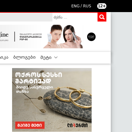
/
ENG
RUS
12+
იკა
ბლოგები
მეტი