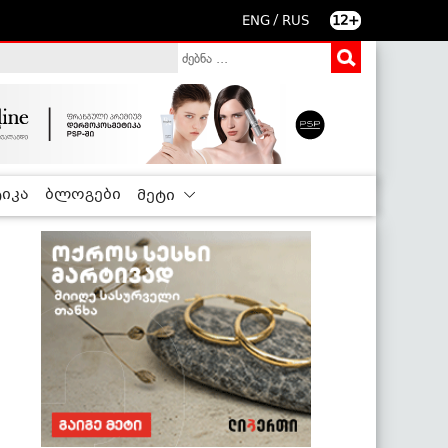
/
ENG
RUS
12+
იკა
ბლოგები
მეტი