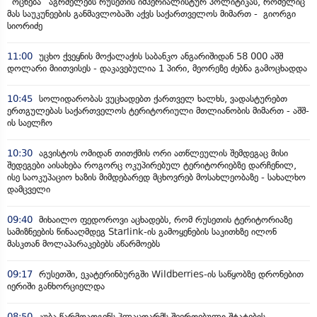
“ოცნება“ აგრძელებს რუსეთის იმპერიალისტურ პოლიტიკას, რომელიც
მას საუკუნეების განმავლობაში აქვს საქართველოს მიმართ - გიორგი
სიორიძე
11:00
უცხო ქვეყნის მოქალაქის საბანკო ანგარიშიდან 58 000 აშშ
დოლარი მიითვისეს - დაკავებულია 1 პირი, მეორეზე ძებნა გამოცხადდა
10:45
სოლიდარობას ვუცხადებთ ქართველ ხალხს, ვადასტურებთ
ერთგულებას საქართველოს ტერიტორიული მთლიანობის მიმართ - აშშ-
ის საელჩო
10:30
აგვისტოს ომიდან თითქმის ორი ათწლეულის შემდეგაც მისი
შედეგები აისახება როგორც ოკუპირებულ ტერიტორიებზე დარჩენილ,
ისე საოკუპაციო ხაზის მიმდებარედ მცხოვრებ მოსახლეობაზე - სახალხო
დამცველი
09:40
მიხაილო ფედოროვი აცხადებს, რომ რუსეთის ტერიტორიაზე
სამიზნეების წინააღმდეგ Starlink-ის გამოყენების საკითხზე ილონ
მასკთან მოლაპარაკებებს აწარმოებს
09:17
რუსეთში, ეკატერინბურგში Wildberries-ის საწყობზე დრონებით
იერიში განხორციელდა
08:50
კუბა წარმოადგენს პლაცდარმს შეერთებული შტატების