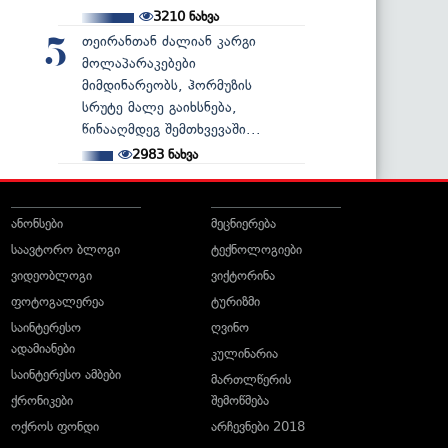
3210
ნახვა
თეირანთან ძალიან კარგი
5
მოლაპარაკებები
მიმდინარეობს, ჰორმუზის
სრუტე მალე გაიხსნება,
წინააღმდეგ შემთხვევაში...
2983
ნახვა
ანონსები
მეცნიერება
საავტორო ბლოგი
ტექნოლოგიები
ვიდეობლოგი
ვიქტორინა
ფოტოგალერეა
ტურიზმი
საინტერესო
ღვინო
ადამიანები
კულინარია
საინტერესო ამბები
მართლწერის
ქრონიკები
შემოწმება
ოქროს ფონდი
არჩევნები 2018