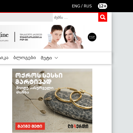
/
ENG
RUS
12+
იკა
ბლოგები
მეტი