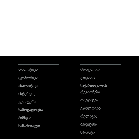
პოლიტიკა
მსოფლიო
ეკონომიკა
კავკასია
ანალიტიკა
საქართველოს
რეგიონები
ინტერვიუ
თავდაცვა
კულტურა
ეკოლოგია
საზოგადოება
რელიგია
ბიზნესი
მედიცინა
სამართალი
სპორტი