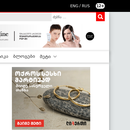
/
ENG
RUS
12+
იკა
ბლოგები
მეტი