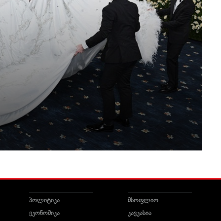
პოლიტიკა
მსოფლიო
ეკონომიკა
კავკასია