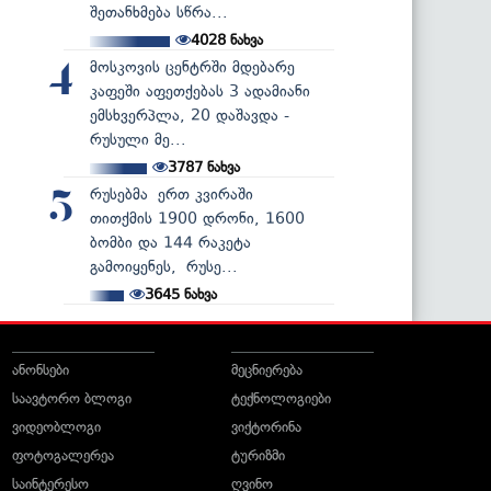
შეთანხმება სწრა...
4028
ნახვა
მოსკოვის ცენტრში მდებარე
4
კაფეში აფეთქებას 3 ადამიანი
ემსხვერპლა, 20 დაშავდა -
რუსული მე...
3787
ნახვა
რუსებმა ერთ კვირაში
5
თითქმის 1900 დრონი, 1600
ბომბი და 144 რაკეტა
გამოიყენეს, რუსე...
3645
ნახვა
ანონსები
მეცნიერება
საავტორო ბლოგი
ტექნოლოგიები
ვიდეობლოგი
ვიქტორინა
ფოტოგალერეა
ტურიზმი
საინტერესო
ღვინო