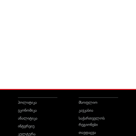
პოლიტიკა
მსოფლიო
ეკონომიკა
კავკასია
ანალიტიკა
საქართველოს
რეგიონები
ინტერვიუ
თავდაცვა
კულტურა