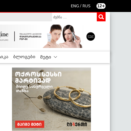
/
ENG
RUS
12+
იკა
ბლოგები
მეტი