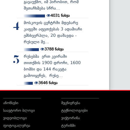
გავაუქმო, იმ პირობით, რომ
შეთანხმება სწრა...
4031
ნახვა
მოსკოვის ცენტრში მდებარე
4
კაფეში აფეთქებას 3 ადამიანი
ემსხვერპლა, 20 დაშავდა -
რუსული მე...
3788
ნახვა
რუსებმა ერთ კვირაში
5
თითქმის 1900 დრონი, 1600
ბომბი და 144 რაკეტა
გამოიყენეს, რუსე...
3646
ნახვა
ანონსები
მეცნიერება
საავტორო ბლოგი
ტექნოლოგიები
ვიდეობლოგი
ვიქტორინა
ფოტოგალერეა
ტურიზმი