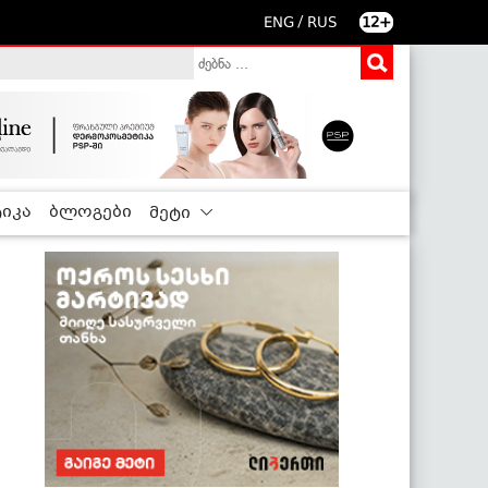
/
ENG
RUS
12+
იკა
ბლოგები
მეტი