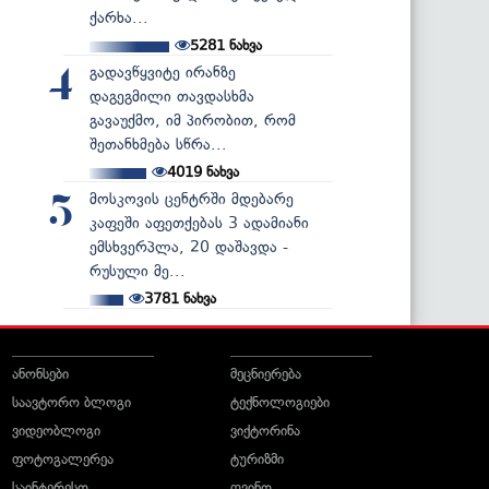
ქარხა...
5281
ნახვა
გადავწყვიტე ირანზე
4
დაგეგმილი თავდასხმა
გავაუქმო, იმ პირობით, რომ
შეთანხმება სწრა...
4019
ნახვა
მოსკოვის ცენტრში მდებარე
5
კაფეში აფეთქებას 3 ადამიანი
ემსხვერპლა, 20 დაშავდა -
რუსული მე...
3781
ნახვა
ანონსები
მეცნიერება
საავტორო ბლოგი
ტექნოლოგიები
ვიდეობლოგი
ვიქტორინა
ფოტოგალერეა
ტურიზმი
საინტერესო
ღვინო