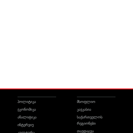
პოლიტიკა
მსოფლიო
ეკონომიკა
კავკასია
ანალიტიკა
საქართველოს
რეგიონები
ინტერვიუ
თავდაცვა
კულტურა