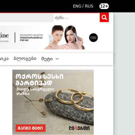
/
ENG
RUS
12+
იკა
ბლოგები
მეტი