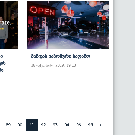
ი
Მაზდას Იაპონური Საღამო
ფის
18 ოქტომბერი 2019, 19:13
ში
91
89
90
92
93
94
95
96
›