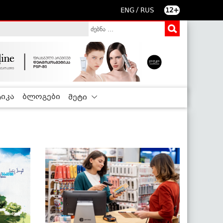
/
ENG
RUS
12+
იკა
ბლოგები
მეტი