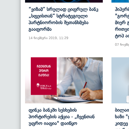
“ვიზამ” Სრულად Ციფრულ Ბანკ
Ჰიპერ
„სფეისთან“ Სტრატეგიული
"გორგ
Პარტნიორობის Შეთანხმება
Მიერ 
Გააფორმა
Რითეი
Ტოპ Ა
14 ნოემბერი 2019, 11:29
07 ნოემბ
Ფინკა Ბანკში Სესხების
Ბილაი
Პორტირების Აქცია - „ჩვენთან
Ხაზი 
Უფრო Იაფია" Დაიწყო
Კიდევ