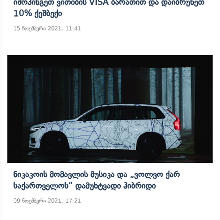
Იშოპინგეთ Ვითიბის VISA Ბარათით Და Დაიბრუნეთ
10% Ქეშბექი
15 ნოემბერი 2021, 11:41
Ნიკაკოის Მომავლის Მუსიკა Და „ვოლვო Ქარ
Საქართველოს“ Დამუხტვადი Ჰიბრიდი
09 ნოემბერი 2021, 17:21