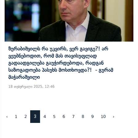
Ზურაბიშვილს Რა Უკვირს, Ვერ Გავიგე?! Არ
Ვეუბნებოდით, Რომ Მას Თავისუფლად
Გადაადგილება Გაუჭირდებოდა, Რადგან
Საზოგადოება Პასუხს Მოსთხოვდა?! - Გურამ
Მაჭარაშვილი
18 თებერვალი 2025, 12:46
3
‹
1
2
4
5
6
7
8
9
10
›