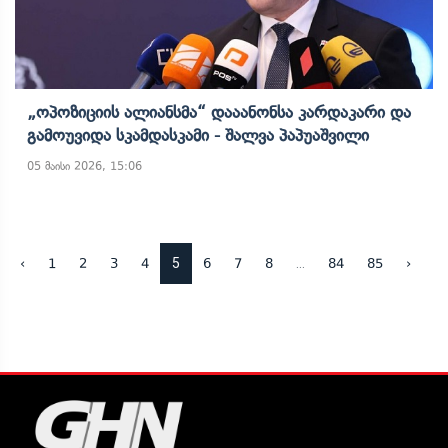
„ოპოზიციის Ალიანსმა“ Დააანონსა Კარდაკარი Და
Გამოუვიდა Სკამდასკამი - Შალვა Პაპუაშვილი
05 მაისი 2026, 15:06
5
...
‹
1
2
3
4
6
7
8
84
85
›