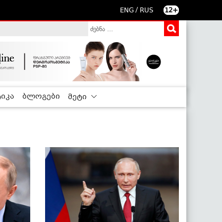
/
ENG
RUS
12+
იკა
ბლოგები
მეტი