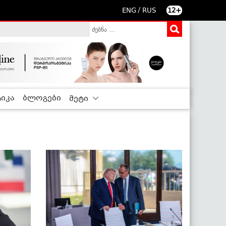
/
ENG
RUS
12+
იკა
ბლოგები
მეტი