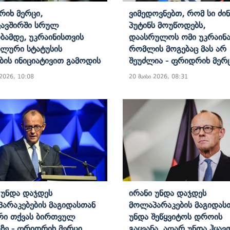
იხ Მერცი,
Ვიმედოვნებთ, Რომ Სი Ძინ
ავშირში Სრულ
Პუტინს Მოუწოდებს,
ბამდე, Უკრაინისთვის
Დაასრულოს Ომი Უკრაინა
ალური Სტატუსის
Რომლის Მოგებაც Მას Არ
ების Ინიციატივით Გამოდის
Შეუძლია - Ფრიდრიხ Მერ
 2026, 10:08
20 მაისი 2026, 08:31
 Უნდა Დაჯდეს
Ირანი Უნდა Დაჯდეს
არაკებების Მაგიდასთან
Მოლაპარაკების Მაგიდას
რი Თქვას Ბირთვულ
Უნდა Შეწყვიტოს Დროის
ზე - Ფრიდრიხ Მერცი
Გაყვანა, Აღარ Უნდა Ჰყავ