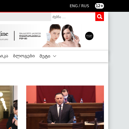
/
ENG
RUS
12+
იკა
ბლოგები
მეტი