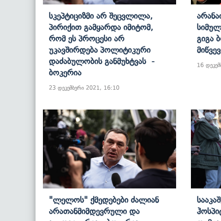
Სკეპტიციზმი Არ Შეცვლილა,
Არანა
Პირიქით Გამყარდა Იმიტომ,
Სიმულ
Რომ Ეს Პროცესი Არ
Გიგა 
Უკავშირდება Პოლიტიკური
Მიწვევ
Დაძაბულობის Განმუხტვას -
16 დეკემ
Ბოკერია
23 დეკემბერი 2021, 16:10
"ლელოს" Ქმედებები Ძალიან
Სააკა
Არათანმიმდევრული Და
Ჰოსპი