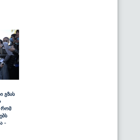
ი Გზას
ლ
, Რომ
ებს
ა -