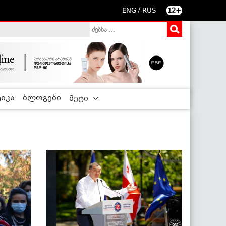
/
ENG
RUS
12+
იკა
ბლოგები
მეტი