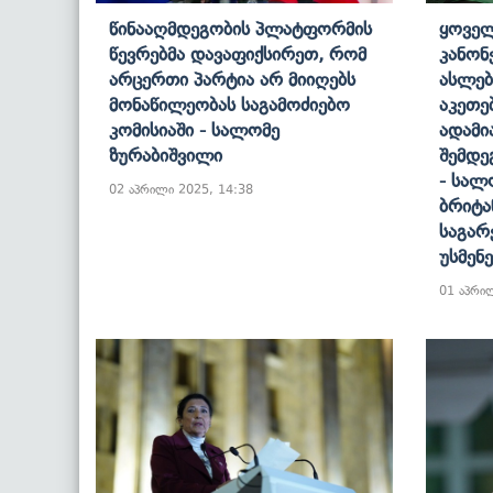
Წინააღმდეგობის Პლატფორმის
Ყოველ
Წევრებმა Დავაფიქსირეთ, Რომ
Კანონ
Არცერთი Პარტია Არ Მიიღებს
Ასლებ
Მონაწილეობას Საგამოძიებო
Აკეთე
Კომისიაში - Სალომე
Ადამი
Ზურაბიშვილი
Შემდე
- Სალ
02 აპრილი 2025, 14:38
Ბრიტა
Საგარ
Უსმენე
01 აპრი