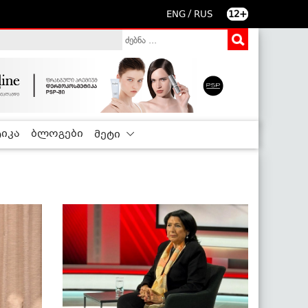
/
ENG
RUS
12+
იკა
ბლოგები
მეტი