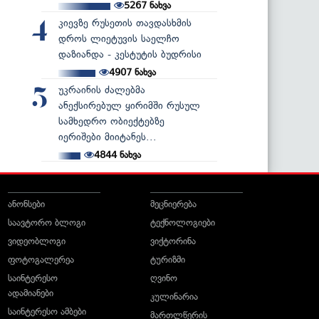
5267
ნახვა
კიევზე რუსეთის თავდასხმის
4
დროს ლიეტუვის საელჩო
დაზიანდა - კესტუტის ბუდრისი
4907
ნახვა
უკრაინის ძალებმა
5
ანექსირებულ ყირიმში რუსულ
სამხედრო ობიექტებზე
იერიშები მიიტანეს...
4844
ნახვა
ანონსები
მეცნიერება
საავტორო ბლოგი
ტექნოლოგიები
ვიდეობლოგი
ვიქტორინა
ფოტოგალერეა
ტურიზმი
საინტერესო
ღვინო
ადამიანები
კულინარია
საინტერესო ამბები
მართლწერის