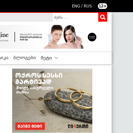
/
ENG
RUS
12+
იკა
ბლოგები
მეტი