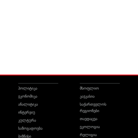
პოლიტიკა
მსოფლიო
ეკონომიკა
კავკასია
ანალიტიკა
საქართველოს
რეგიონები
ინტერვიუ
თავდაცვა
კულტურა
ეკოლოგია
საზოგადოება
რელიგია
ბიზნესი