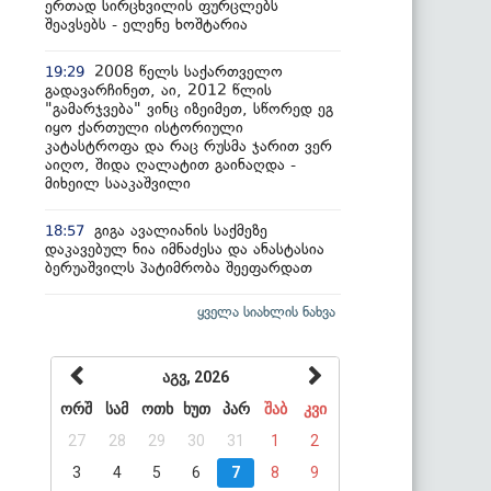
ერთად სირცხვილის ფურცლებს
შეავსებს - ელენე ხოშტარია
2008 წელს საქართველო
19:29
გადავარჩინეთ, აი, 2012 წლის
"გამარჯვება" ვინც იზეიმეთ, სწორედ ეგ
იყო ქართული ისტორიული
კატასტროფა და რაც რუსმა ჯარით ვერ
აიღო, შიდა ღალატით გაინაღდა -
მიხეილ სააკაშვილი
გიგა ავალიანის საქმეზე
18:57
დაკავებულ ნია იმნაძესა და ანასტასია
ბერუაშვილს პატიმრობა შეეფარდათ
ყველა სიახლის ნახვა
აგვ, 2026
ორშ
სამ
ოთხ
ხუთ
პარ
შაბ
კვი
27
28
29
30
31
1
2
3
4
5
6
7
8
9