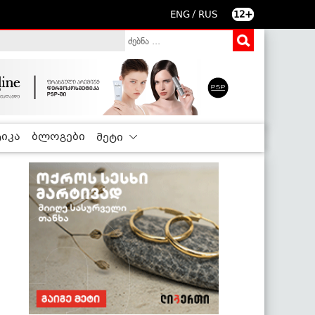
/
ENG
RUS
12+
იკა
ბლოგები
მეტი