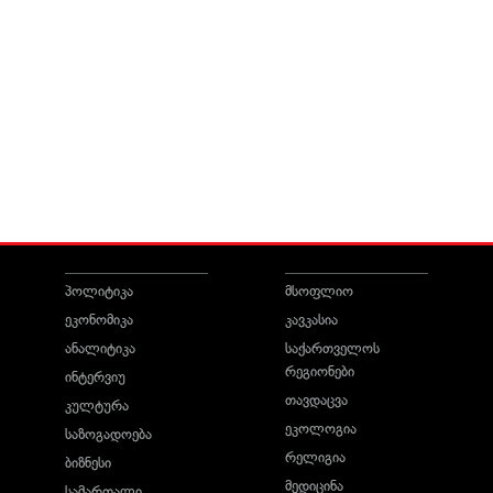
პოლიტიკა
მსოფლიო
ეკონომიკა
კავკასია
ანალიტიკა
საქართველოს
რეგიონები
ინტერვიუ
თავდაცვა
კულტურა
ეკოლოგია
საზოგადოება
რელიგია
ბიზნესი
მედიცინა
სამართალი