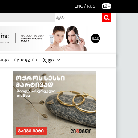
/
ENG
RUS
12+
იკა
ბლოგები
მეტი