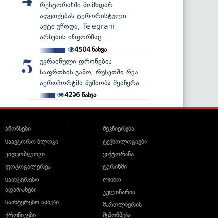
4
რესტორანში მომხდარ
აფეთქებას ტერორისტული
აქტი უწოდა, Telegram-
არხების ინფორმაც...
4504
ნახვა
უკრაინული დრონების
5
საფრთხის გამო, რუსეთში რვა
აეროპორტმა მუშაობა შეაჩერა
4296
ნახვა
ანონსები
მეცნიერება
საავტორო ბლოგი
ტექნოლოგიები
ვიდეობლოგი
ვიქტორინა
ფოტოგალერეა
ტურიზმი
საინტერესო
ღვინო
ადამიანები
კულინარია
საინტერესო ამბები
მართლწერის
ქრონიკები
შემოწმება