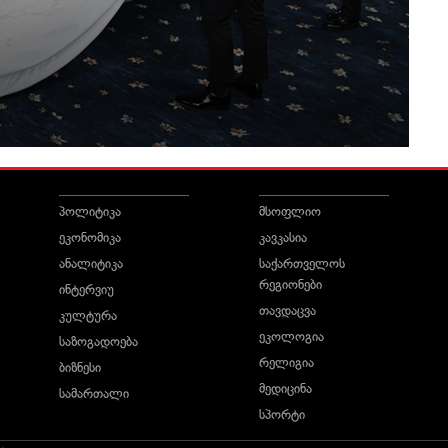
პოლიტიკა
მსოფლიო
ეკონომიკა
კავკასია
ანალიტიკა
საქართველოს
რეგიონები
ინტერვიუ
თავდაცვა
კულტურა
ეკოლოგია
საზოგადოება
რელიგია
ბიზნესი
მედიცინა
სამართალი
სპორტი