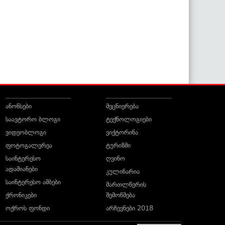
ანონსები
მეცნიერება
საავტორო ბლოგი
ტექნოლოგიები
ვიდეობლოგი
ვიქტორინა
ფოტოგალერეა
ტურიზმი
საინტერესო
ღვინო
ადამიანები
კულინარია
საინტერესო ამბები
მართლწერის
ქრონიკები
შემოწმება
ოქროს ფონდი
არჩევნები 2018