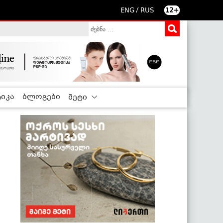
/
ENG
RUS
12+
იკა
ბლოგები
მეტი