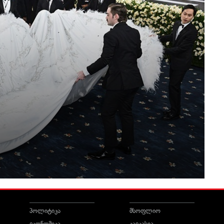
პოლიტიკა
მსოფლიო
ეკონომიკა
კავკასია