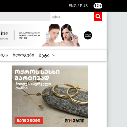
/
ENG
RUS
12+
იკა
ბლოგები
მეტი