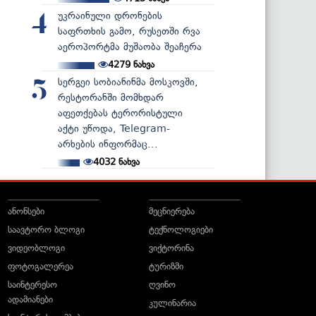
უკრაინული დრონების
4
საფრთხის გამო, რუსეთში რვა
აეროპორტმა მუშაობა შეაჩერა
4279
ნახვა
სერგეი სობიანინმა მოსკოვში,
5
რესტორანში მომხდარ
აფეთქებას ტერორისტული
აქტი უწოდა, Telegram-
არხების ინფორმაც...
4032
ნახვა
ანონსები
მეცნიერება
საავტორო ბლოგი
ტექნოლოგიები
ვიდეობლოგი
ვიქტორინა
ფოტოგალერეა
ტურიზმი
საინტერესო
ღვინო
ადამიანები
კულინარია