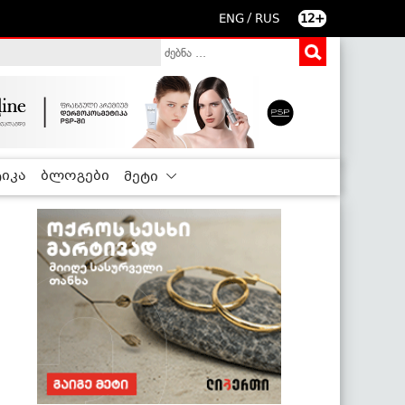
/
ENG
RUS
12+
იკა
ბლოგები
მეტი