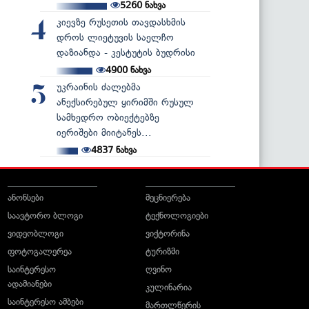
5260
ნახვა
კიევზე რუსეთის თავდასხმის
4
დროს ლიეტუვის საელჩო
დაზიანდა - კესტუტის ბუდრისი
4900
ნახვა
უკრაინის ძალებმა
5
ანექსირებულ ყირიმში რუსულ
სამხედრო ობიექტებზე
იერიშები მიიტანეს...
4837
ნახვა
ანონსები
მეცნიერება
საავტორო ბლოგი
ტექნოლოგიები
ვიდეობლოგი
ვიქტორინა
ფოტოგალერეა
ტურიზმი
საინტერესო
ღვინო
ადამიანები
კულინარია
საინტერესო ამბები
მართლწერის