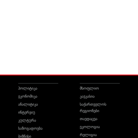
პოლიტიკა
მსოფლიო
ეკონომიკა
კავკასია
ანალიტიკა
საქართველოს
რეგიონები
ინტერვიუ
თავდაცვა
კულტურა
ეკოლოგია
საზოგადოება
რელიგია
ბიზნესი