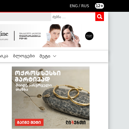
/
ENG
RUS
12+
იკა
ბლოგები
მეტი