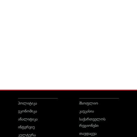
პოლიტიკა
მსოფლიო
ეკონომიკა
კავკასია
ანალიტიკა
საქართველოს
რეგიონები
ინტერვიუ
თავდაცვა
კულტურა