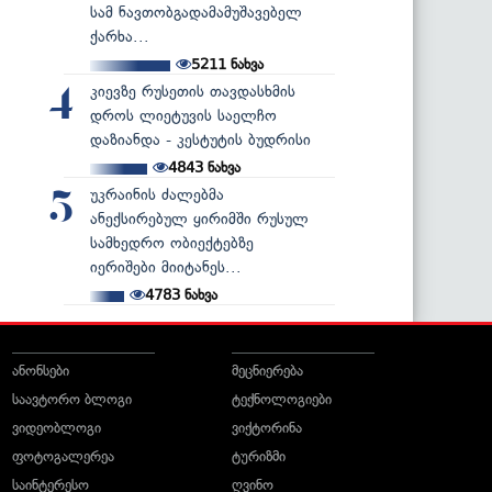
სამ ნავთობგადამამუშავებელ
ქარხა...
5211
ნახვა
კიევზე რუსეთის თავდასხმის
4
დროს ლიეტუვის საელჩო
დაზიანდა - კესტუტის ბუდრისი
4843
ნახვა
უკრაინის ძალებმა
5
ანექსირებულ ყირიმში რუსულ
სამხედრო ობიექტებზე
იერიშები მიიტანეს...
4783
ნახვა
ანონსები
მეცნიერება
საავტორო ბლოგი
ტექნოლოგიები
ვიდეობლოგი
ვიქტორინა
ფოტოგალერეა
ტურიზმი
საინტერესო
ღვინო