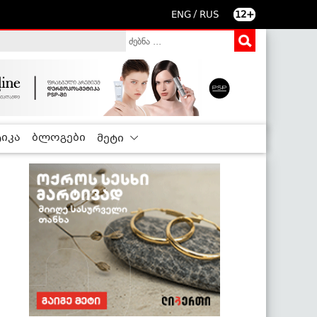
/
ENG
RUS
12+
იკა
ბლოგები
მეტი