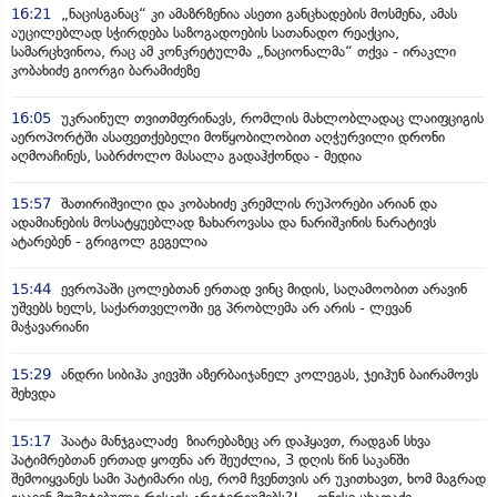
16:21
„ნაცისგანაც“ კი ამაზრზენია ასეთი განცხადების მოსმენა, ამას
აუცილებლად სჭირდება საზოგადოების სათანადო რეაქცია,
სამარცხვინოა, რაც ამ კონკრეტულმა „ნაციონალმა“ თქვა - ირაკლი
კობახიძე გიორგი ბარამიძეზე
16:05
უკრაინულ თვითმფრინავს, რომლის მახლობლადაც ლაიფციგის
აეროპორტში ასაფეთქებელი მოწყობილობით აღჭურვილი დრონი
აღმოაჩინეს, საბრძოლო მასალა გადაჰქონდა - მედია
15:57
შათირიშვილი და კობახიძე კრემლის რუპორები არიან და
ადამიანების მოსატყუებლად ზახაროვასა და ნარიშკინის ნარატივს
ატარებენ - გრიგოლ გეგელია
15:44
ევროპაში ცოლებთან ერთად ვინც მიდის, საღამოობით არავინ
უშვებს ხელს, საქართველოში ეგ პრობლემა არ არის - ლევან
მაჭავარიანი
15:29
ანდრი სიბიჰა კიევში აზერბაიჯანელ კოლეგას, ჯეიჰუნ ბაირამოვს
შეხვდა
15:17
პაატა მანჯგალაძე ზიარებაზეც არ დაჰყავთ, რადგან სხვა
პატიმრებთან ერთად ყოფნა არ შეუძლია, 3 დღის წინ საკანში
შემოიყვანეს სამი პატიმარი ისე, რომ ჩვენთვის არ უკითხავთ, ხომ მაგრად