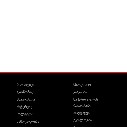
პოლიტიკა
მსოფლიო
ეკონომიკა
კავკასია
ანალიტიკა
საქართველოს
რეგიონები
ინტერვიუ
თავდაცვა
კულტურა
ეკოლოგია
საზოგადოება