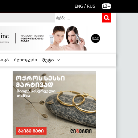
/
ENG
RUS
12+
იკა
ბლოგები
მეტი