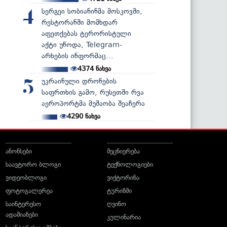
სერგეი სობიანინმა მოსკოვში,
4
რესტორანში მომხდარ
აფეთქებას ტერორისტული
აქტი უწოდა, Telegram-
არხების ინფორმაც...
4374
ნახვა
უკრაინული დრონების
5
საფრთხის გამო, რუსეთში რვა
აეროპორტმა მუშაობა შეაჩერა
4290
ნახვა
ანონსები
მეცნიერება
საავტორო ბლოგი
ტექნოლოგიები
ვიდეობლოგი
ვიქტორინა
ფოტოგალერეა
ტურიზმი
საინტერესო
ღვინო
ადამიანები
კულინარია