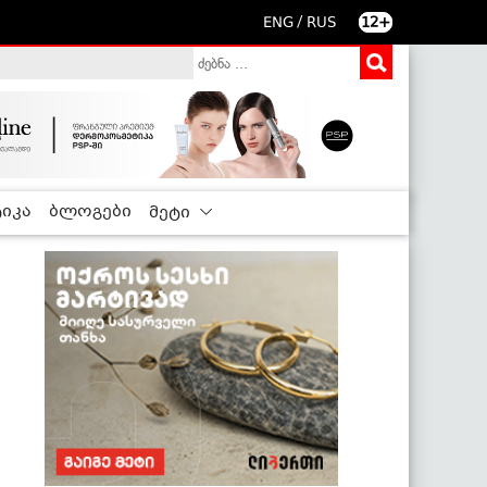
/
ENG
RUS
12+
იკა
ბლოგები
მეტი