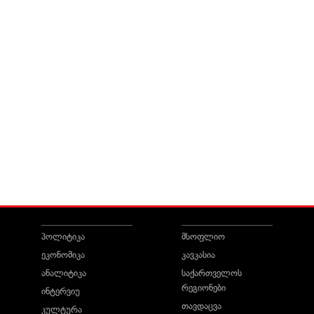
პოლიტიკა
მსოფლიო
ეკონომიკა
კავკასია
ანალიტიკა
საქართველოს
რეგიონები
ინტერვიუ
თავდაცვა
კულტურა