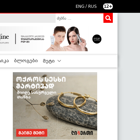
/
ENG
RUS
12+
იკა
ბლოგები
მეტი