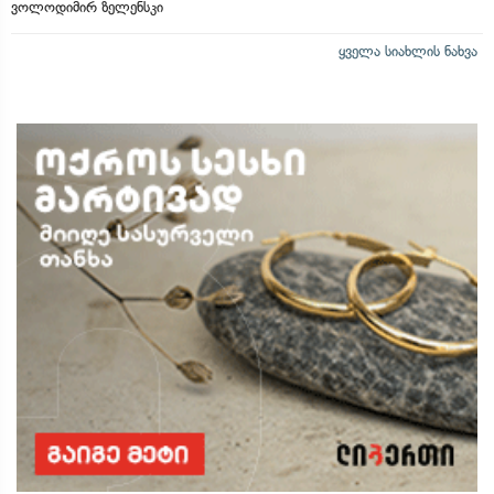
ვოლოდიმირ ზელენსკი
ყველა სიახლის ნახვა