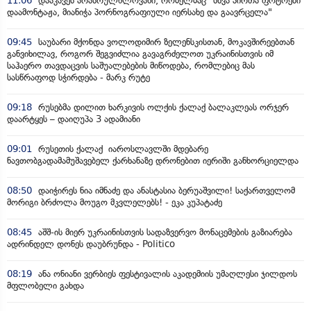
11:06
დააკავეს არასრულწლოვანი, რომელმაც "სხვა პირთა ფოტოები
დაამონტაჟა, მიანიჭა პორნოგრაფიული იერსახე და გაავრცელა"
09:45
საუბარი მქონდა ვოლოდიმირ ზელენსკისთან, მოკავშირეებთან
განვიხილავ, როგორ შეგვიძლია გავაგრძელოთ უკრაინისთვის იმ
საჰაერო თავდაცვის საშუალებების მიწოდება, რომლებიც მას
სასწრაფოდ სჭირდება - მარკ რუტე
09:18
რუსებმა დილით ხარკივის ოლქის ქალაქ ბალაკლეას ორჯერ
დაარტყეს – დაიღუპა 3 ადამიანი
09:01
რუსეთის ქალაქ იაროსლავლში მდებარე
ნავთობგადამამუშავებელ ქარხანაზე დრონებით იერიში განხორციელდა
08:50
დაიჭირეს ნია იმნაძე და ანასტასია ბერუაშვილი! საქართველომ
მორიგი ბრძოლა მოუგო მკვლელებს! - ეკა კუპატაძე
08:45
აშშ-ის მიერ უკრაინისთვის სადაზვერვო მონაცემების გაზიარება
ადრინდელ დონეს დაუბრუნდა - Politico
08:19
ანა ონიანი ვერბიეს ფესტივალის აკადემიის უმაღლესი ჯილდოს
მფლობელი გახდა