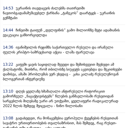
14:53
უკრაინის თავდაცვის ძალებმა თათრეთში
ნავთობგადამამუშავებელ ქარხანა „ტანეკოს“ დაარტყეს - უკრაინის
გენშტაბი
14:44
ჩინეთში ტაიფუნ „დელფინის“ გამო მილიონზე მეტი ადამიანის
ევაკუაცია განხორციელდა
14:36
ივანიშვილის რეჟიმმა საქართველო რუსული და ირანული
ფულის კრიპტო-სამრეცხაოდ აქცია - ლაშა ფარულავა
13:22
კაფეში ყავის საყიდლად შევედი და შემთხვევით შევხვდი ამ
ქალბატონს, მითხრა, რომ თბილისზე სიუჟეტს აკეთებდა და შეკითხვები
დამისვა, ამაში პრობლემას ვერ ვხედავ - კახა კალაძე რუსულენოვან
ბლოგერთან ინტერვიუზე
13:10
დღეს ყველაზე ხმამაღალი ანტირუსული რიტორიკით
გამორჩეულ „ნაცაქტივისტებს“ წლების განმავლობაში რუსეთიდან
სარგებლის მიღებაზე უარი არ უთქვამთ, ყველაფერი რადიკალურად
2022 წლის შემდეგ შეიცვალა - ნინო წილოსანი
13:08
გადახედეთ, რა მონაცემებია ევროპული ქვეყნების რუსეთთან
სავაჭრო ურთიერთობების თვალსაზრისით, მას შემდეგ, რაც რუსეთ-
უკრაინის ომი გაჩაღდა - კახა კალაძე