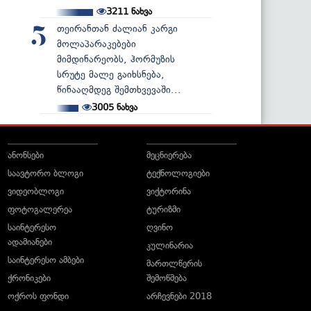
3211
ნახვა
თეირანთან ძალიან კარგი
5
მოლაპარაკებები
მიმდინარეობს, ჰორმუზის
სრუტე მალე გაიხსნება,
წინააღმდეგ შემთხვევაში...
3005
ნახვა
ანონსები
მეცნიერება
საავტორო ბლოგი
ტექნოლოგიები
ვიდეობლოგი
ვიქტორინა
ფოტოგალერეა
ტურიზმი
საინტერესო
ღვინო
ადამიანები
კულინარია
საინტერესო ამბები
მართლწერის
ქრონიკები
შემოწმება
ოქროს ფონდი
არჩევნები 2018