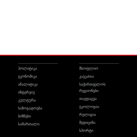
პოლიტიკა
მსოფლიო
ეკონომიკა
კავკასია
ანალიტიკა
საქართველოს
რეგიონები
ინტერვიუ
თავდაცვა
კულტურა
ეკოლოგია
საზოგადოება
რელიგია
ბიზნესი
მედიცინა
სამართალი
სპორტი