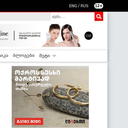
/
ENG
RUS
12+
იკა
ბლოგები
მეტი