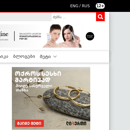
/
ENG
RUS
12+
იკა
ბლოგები
მეტი