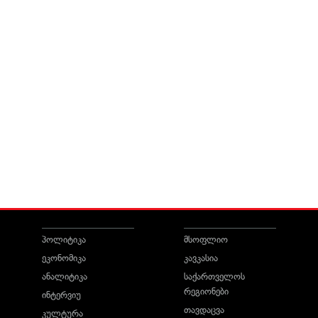
პოლიტიკა
მსოფლიო
ეკონომიკა
კავკასია
ანალიტიკა
საქართველოს
რეგიონები
ინტერვიუ
თავდაცვა
კულტურა