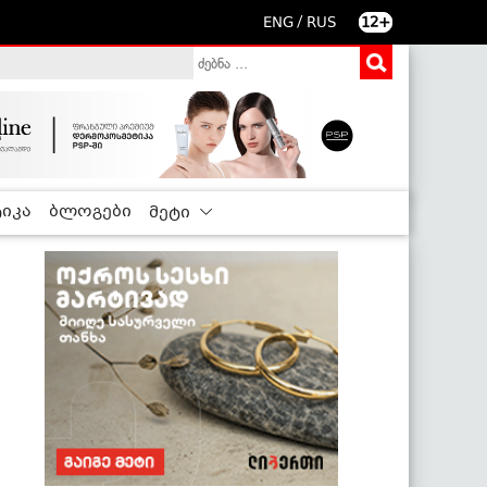
/
ENG
RUS
12+
იკა
ბლოგები
მეტი