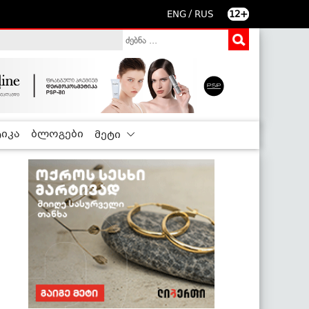
/
ENG
RUS
12+
იკა
ბლოგები
მეტი