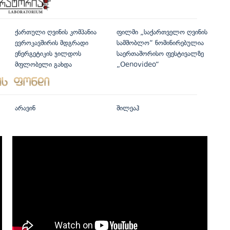
ქართული ღვინის კომპანია
ფილმი „საქართველო ღვინის
ევროკავშირის მდგრადი
სამშობლო“ ნომინირებულია
ენერგეტიკის ჯილდოს
საერთაშორისო ფესტივალზე
მფლობელი გახდა
„Oenovideo“
არავინ
შილეაჰ