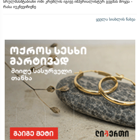
სრულმასშტაბიანი ომი კრემლის იგივე იმპერიალისტურ გეგმას მოყვა -
რასა იუკნევიჩიენე
ყველა სიახლის ნახვა