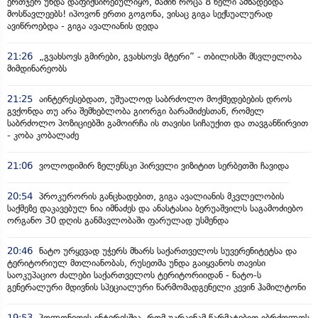
ერთჯერ უნდა დაფიქსირებულიყო, მაშინ როცა 8 წელი ამზადებდა
მოსწავლეებს! იპოვონ ერთი გოგონა, ვისაც გიგა სექსუალურად
ავიწროებდა - გიგა ავალიანის დედა
21:26
„გვახსოვს გმირები, გვახსოვს მტერი” - თბილისში მსვლელობა
მიმდინარეობს
21:25
აინტერესებდათ, უშუალოდ საბრძოლო მოქმედებების დროს
გვქონდა თუ არა შემხებლობა გიორგი ბარამიძესთან, რომელ
საბრძოლო პოზიციებში გამოირჩა ის თავისი სიჩაუქით და თავგანწირვით
- კობა კობალაძე
21:06
ვოლოდიმირ ზელენსკი პირველი ვიზიტით სერბეთში ჩავიდა
20:54
პროკურორის განცხადებით, გიგა ავალიანის მკვლელობის
საქმეზე დაკავებულ ნია იმნაძეს და ანასტასია ბერუაშვილს საგამოძიებო
ორგანო 30 დღის განმავლობაში ფარულად უსმენდა
20:46
ნატო ურყევად უჭერს მხარს საქართველოს სუვერენიტეტსა და
ტერიტორიულ მთლიანობას, რუსეთმა უნდა გაიყვანოს თავისი
საოკუპაციო ძალები საქართველოს ტერიტორიიდან - ნატო-ს
გენერალური მდივნის სპეციალური წარმომადგენელი კევინ ჰამილტონი
19:53
პოლონეთის ინტერესშია, რომ უკრაინამ წარმატებით იბრძოლოს