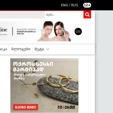
/
ENG
RUS
12+
იკა
ბლოგები
მეტი