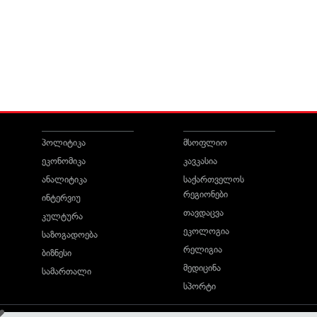
პოლიტიკა
მსოფლიო
ეკონომიკა
კავკასია
ანალიტიკა
საქართველოს
რეგიონები
ინტერვიუ
თავდაცვა
კულტურა
ეკოლოგია
საზოგადოება
რელიგია
ბიზნესი
მედიცინა
სამართალი
სპორტი