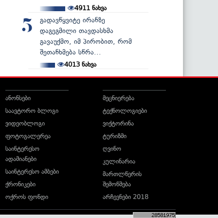
4911
ნახვა
გადავწყვიტე ირანზე
5
დაგეგმილი თავდასხმა
გავაუქმო, იმ პირობით, რომ
შეთანხმება სწრა...
4013
ნახვა
ანონსები
მეცნიერება
საავტორო ბლოგი
ტექნოლოგიები
ვიდეობლოგი
ვიქტორინა
ფოტოგალერეა
ტურიზმი
საინტერესო
ღვინო
ადამიანები
კულინარია
საინტერესო ამბები
მართლწერის
ქრონიკები
შემოწმება
ოქროს ფონდი
არჩევნები 2018