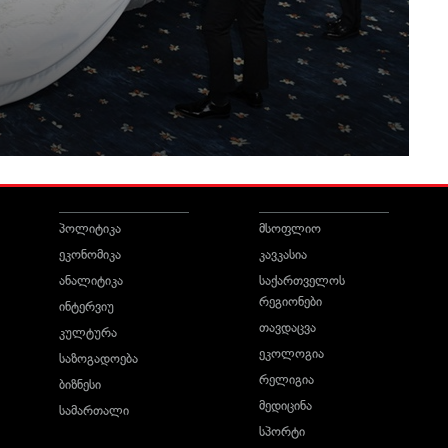
პოლიტიკა
მსოფლიო
ეკონომიკა
კავკასია
ანალიტიკა
საქართველოს
რეგიონები
ინტერვიუ
თავდაცვა
კულტურა
ეკოლოგია
საზოგადოება
რელიგია
ბიზნესი
მედიცინა
სამართალი
სპორტი