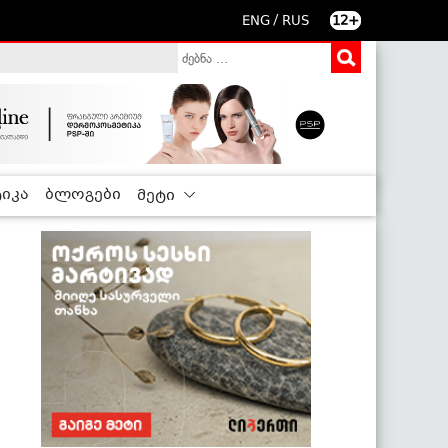
/
ENG
RUS
12+
იკა
ბლოგები
მეტი