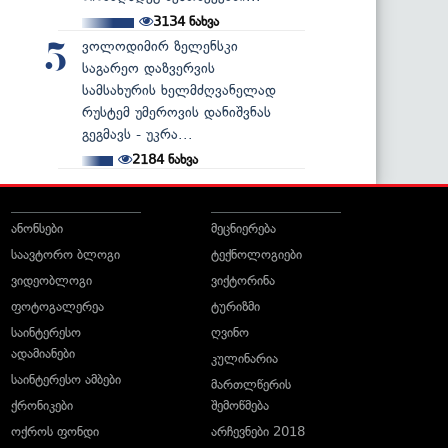
3134
ნახვა
ვოლოდიმირ ზელენსკი
5
საგარეო დაზვერვის
სამსახურის ხელმძღვანელად
რუსტემ უმეროვის დანიშვნას
გეგმავს - უკრა...
2184
ნახვა
ანონსები
მეცნიერება
საავტორო ბლოგი
ტექნოლოგიები
ვიდეობლოგი
ვიქტორინა
ფოტოგალერეა
ტურიზმი
საინტერესო
ღვინო
ადამიანები
კულინარია
საინტერესო ამბები
მართლწერის
ქრონიკები
შემოწმება
ოქროს ფონდი
არჩევნები 2018