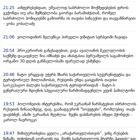
21:25
აინტერესებდათ, უშუალოდ საბრძოლო მოქმედებების დროს
გვქონდა თუ არა შემხებლობა გიორგი ბარამიძესთან, რომელ
საბრძოლო პოზიციებში გამოირჩა ის თავისი სიჩაუქით და თავგანწირვით
- კობა კობალაძე
21:06
ვოლოდიმირ ზელენსკი პირველი ვიზიტით სერბეთში ჩავიდა
20:54
პროკურორის განცხადებით, გიგა ავალიანის მკვლელობის
საქმეზე დაკავებულ ნია იმნაძეს და ანასტასია ბერუაშვილს საგამოძიებო
ორგანო 30 დღის განმავლობაში ფარულად უსმენდა
20:46
ნატო ურყევად უჭერს მხარს საქართველოს სუვერენიტეტსა და
ტერიტორიულ მთლიანობას, რუსეთმა უნდა გაიყვანოს თავისი
საოკუპაციო ძალები საქართველოს ტერიტორიიდან - ნატო-ს
გენერალური მდივნის სპეციალური წარმომადგენელი კევინ ჰამილტონი
19:53
პოლონეთის ინტერესშია, რომ უკრაინამ წარმატებით იბრძოლოს
რუსეთის წინააღმდეგ, დაე, გაანადგურონ "სოვეტები", რომლებიც თავს
დაესხნენ, ამაში უკრაინას შეუძლია ჩვენი დახმარების იმედი ჰქონდეს -
კაროლ ნავროცკი
19:47
მიმიფურთხებია ყველა „არაქართველისთვის“, ვინც რუსების
წინაშე, ფეხებთან გორაობს და ჩვენს საქართველოს მტერზე ჰყიდის! ვაი,