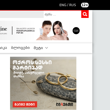
/
ENG
RUS
12+
იკა
ბლოგები
მეტი