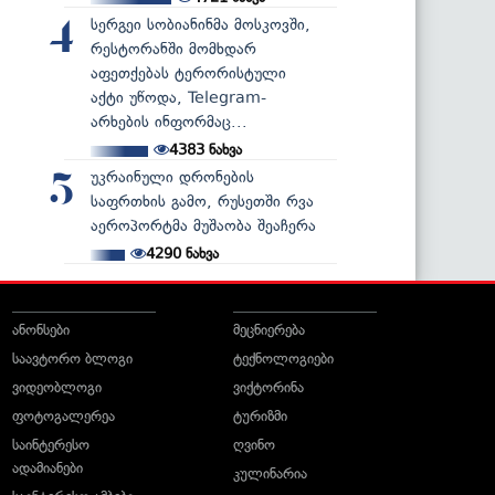
სერგეი სობიანინმა მოსკოვში,
4
რესტორანში მომხდარ
აფეთქებას ტერორისტული
აქტი უწოდა, Telegram-
არხების ინფორმაც...
4383
ნახვა
უკრაინული დრონების
5
საფრთხის გამო, რუსეთში რვა
აეროპორტმა მუშაობა შეაჩერა
4290
ნახვა
ანონსები
მეცნიერება
საავტორო ბლოგი
ტექნოლოგიები
ვიდეობლოგი
ვიქტორინა
ფოტოგალერეა
ტურიზმი
საინტერესო
ღვინო
ადამიანები
კულინარია