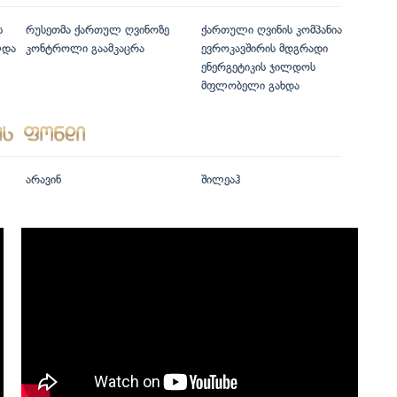
ს
რუსეთმა ქართულ ღვინოზე
ქართული ღვინის კომპანია
ლდა
კონტროლი გაამკაცრა
ევროკავშირის მდგრადი
ენერგეტიკის ჯილდოს
მფლობელი გახდა
არავინ
შილეაჰ