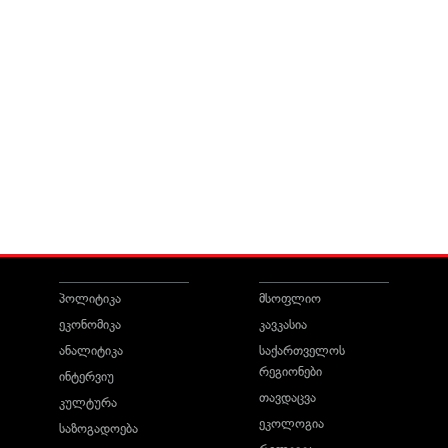
პოლიტიკა
მსოფლიო
ეკონომიკა
კავკასია
ანალიტიკა
საქართველოს
რეგიონები
ინტერვიუ
თავდაცვა
კულტურა
ეკოლოგია
საზოგადოება