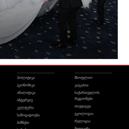
პოლიტიკა
მსოფლიო
ეკონომიკა
კავკასია
ანალიტიკა
საქართველოს
რეგიონები
ინტერვიუ
თავდაცვა
კულტურა
ეკოლოგია
საზოგადოება
რელიგია
ბიზნესი
მედიცინა