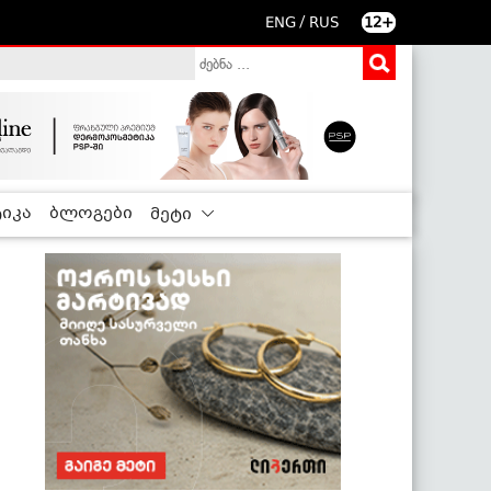
/
ENG
RUS
12+
იკა
ბლოგები
მეტი