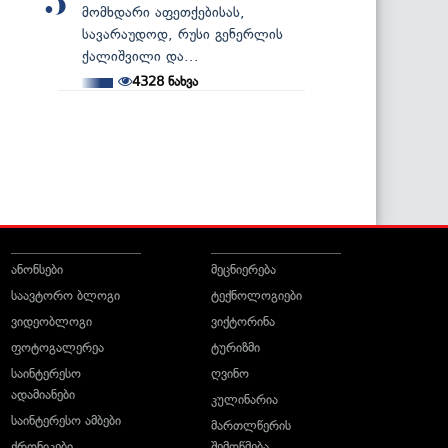
5
მომხდარი აფეთქებისას,
სავარაუდოდ, რუსი გენერლის
ქალიშვილი და...
4328
ნახვა
ანონსები
მეცნიერება
საავტორო ბლოგი
ტექნოლოგიები
ვიდეობლოგი
ვიქტორინა
ფოტოგალერეა
ტურიზმი
საინტერესო
ღვინო
ადამიანები
კულინარია
საინტერესო ამბები
მართლწერის
ქრონიკები
შემოწმება